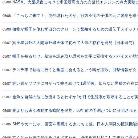
NASA、火星探査に向けて米国最高出力の次世代エンジンの点火実験
05/08
「こっちに来て！」突然現れた犬が、行方不明の子供の元に警察を導
05/08
植物が種子を使わず自分のクローンで繁殖するための遺伝子スイッチ
05/08
冥王星以外の太陽系外縁天体で初めて大気の存在を発見（日本研究）
05/07
帽子を被るだけ。脳波を読み取り思考を文字に変換するデバイスが登
05/07
テスラ車で墓地に行くと幽霊に会えるという噂が拡散、目撃情報が次
05/07
飼い猫がソファに向かって鳴き続けて1週間後、知らない黒猫の存在
05/07
金魚を自然の池に放流するとわずか2か月で生態系が崩壊することが
05/07
光よりも速く移動する暗闇を発見。50年前の予測がついに証明される
05/06
SNSやめーにゃ。画面を邪魔する太っちょ猫、日本人開発の拡張機能
05/06
亡くなった妹の預金を引き出すため、遺体を掘り起こして銀行に運ん
05/06