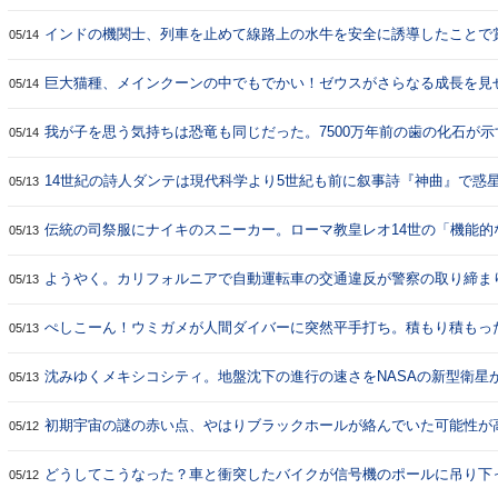
インドの機関士、列車を止めて線路上の水牛を安全に誘導したことで
05/14
巨大猫種、メインクーンの中でもでかい！ゼウスがさらなる成長を見
05/14
我が子を思う気持ちは恐竜も同じだった。7500万年前の歯の化石が
05/14
14世紀の詩人ダンテは現代科学より5世紀も前に叙事詩『神曲』で惑
05/13
伝統の司祭服にナイキのスニーカー。ローマ教皇レオ14世の「機能的
05/13
が集まる
ようやく。カリフォルニアで自動運転車の交通違反が警察の取り締ま
05/13
ぺしこーん！ウミガメが人間ダイバーに突然平手打ち。積もり積もっ
05/13
沈みゆくメキシコシティ。地盤沈下の進行の速さをNASAの新型衛星
05/13
初期宇宙の謎の赤い点、やはりブラックホールが絡んでいた可能性が
05/12
どうしてこうなった？車と衝突したバイクが信号機のポールに吊り下
05/12