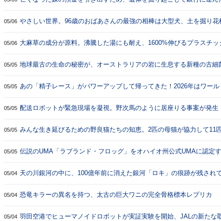
やさしい世界。96歳のおばあさんの最強の相棒は大型犬、土を掘り花
05/06
大麻草の成分が原料。沸騰した湯にも耐え、1600%伸びるプラスチ
05/06
地球最古の生命の秘密が、オーストラリアの岩に生息する新種の古細
05/05
あの「精子レース」がパワーアップして帰ってきた！2026年はワー
05/05
決定
配送ロボットが緊急現場を凝視。野次馬のように居座りる事案が発生
05/05
みんな生き延びるための野良猫たちの知恵。2匹の母猫が協力して11
05/05
た
伝説のUMA「ラブランド・フロッグ」をオハイオ州公式UMAに認定
05/05
天の川銀河の中に、100億年前に消えた銀河「ロキ」の痕跡が残され
05/04
恐竜キラーの異名を持つ、太古の巨大ワニの完全骨格標本レプリカ
05/04
羽田空港でヒューマノイドロボットが実証実験を開始、JALの新たな
05/04