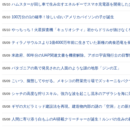
ハムスターが回し車で生み出すエネルギーでスマホ充電器を開発した
05/10
100万分の1の確率！珍しい白いアメリカバイソンの子が誕生
05/10
やっちっち！火星探査機「キュリオシティ」岩からドリルが抜けなく
05/10
ティラノサウルスより1億4000万年前に生きていた新種の肉食恐竜を
05/09
米政府、80年分のUAP関連文書を機密解除。アポロ宇宙飛行士の目撃情
05/09
パタゴニアの島で発見された人面のような謎の地形「ジンの王」
05/09
こいつ、擬態してやがる。メキシコの野菜売り場でズッキーニをパク
05/09
シャチの高度な狩りスキル。強力な波を起こし流氷のアザラシを海に
05/09
に
ギザの大ピラミッド建設法を再現。建造物内部の謎の「空洞」との新
05/08
に
人間に寄り添う白もふのAI搭載クリーチャーが誕生！ルンバの生みの
05/08