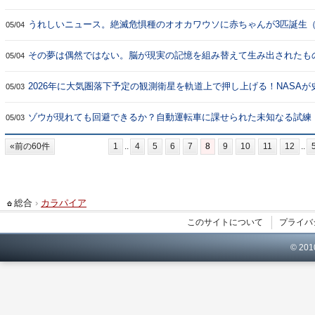
うれしいニュース。絶滅危惧種のオオカワウソに赤ちゃんが3匹誕生
05/04
その夢は偶然ではない。脳が現実の記憶を組み替えて生み出されたも
05/04
2026年に大気圏落下予定の観測衛星を軌道上で押し上げる！NASA
05/03
開始
ゾウが現れても回避できるか？自動運転車に課せられた未知なる試練
05/03
前の60件
1
4
5
6
7
8
9
10
11
12
総合
›
カラパイア
このサイトについて
プライバ
© 20