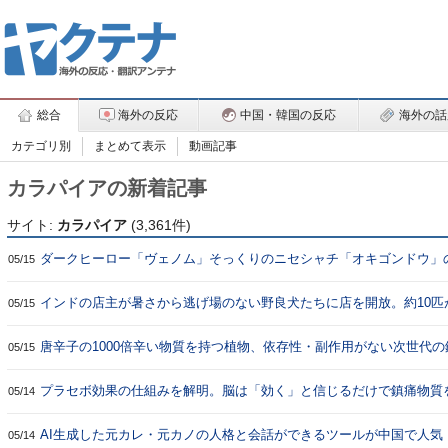
総合
海外の反応
中国・韓国の反応
海外の話
カテゴリ別
まとめて表示
動画記事
カラパイアの新着記事
サイト:
カラパイア
(3,361件)
ダークヒーロー「ヴェノム」そっくりのニセシャチ「オキゴンドウ」
05/15
インドの店主が暑さから逃げ場のない野良犬たちに店を開放。約10匹
05/15
唐辛子の1000倍辛い物質を持つ植物、依存性・副作用がない次世代
05/15
プラセボ効果の仕組みを解明。脳は「効く」と信じるだけで鎮痛物質
05/14
AI生成した元カレ・元カノの人格と会話ができるツールが中国で人気
05/14