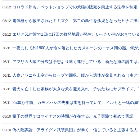
コロラド州も。ペットショップでの犬猫の販売を禁止する法律を制定
05/12
電気柵から救出されたミミズク、第二の鳥生を孤児となったヒナに捧
05/12
エリア51付近で1日に17回の群発地震が発生、いったい何がおきてい
05/12
一夜にして約1800人が命を落としたカメルーンのニオス湖の謎。何
05/11
アフリカ大陸の分裂は予想より速く進行している。新たな海の誕生は
05/11
人食いワニを上空からロープで回収。腹から遺体が発見される（南ア
05/11
愛犬を亡くした家族が大きな犬を迎え入れ、子供たちにサプライズ。
05/11
2500万年前、カモノハシの先祖は歯を持っていて、イルカと一緒の
05/11
量子の世界ではマイナスの時間が存在する。光子実験で初めて実証
05/10
偽の陰謀論「アライグマ武装集団」が暴く、信じていると主張する人
05/10