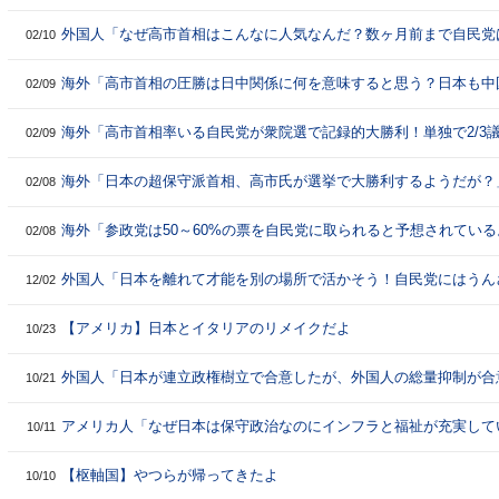
外国人「なぜ高市首相はこんなに人気なんだ？数ヶ月前まで自民党
02/10
わっていたのになぜ急激に変わったのか？」
海外「高市首相の圧勝は日中関係に何を意味すると思う？日本も中
02/09
関係改善を考えていないようだが？」
海外「高市首相率いる自民党が衆院選で記録的大勝利！単独で2/3
02/09
獲得し、多数決に必要な310議席を越える」
海外「日本の超保守派首相、高市氏が選挙で大勝利するようだが？
02/08
←「超保守派って何？アメリカより左なのだが？」
海外「参政党は50～60%の票を自民党に取られると予想されている
02/08
Reddit民の予測は間違いだったな」
外国人「日本を離れて才能を別の場所で活かそう！自民党にはうん
12/02
だ！中国やアラブの方が給料が良いぞ！」
【アメリカ】日本とイタリアのリメイクだよ
10/23
外国人「日本が連立政権樹立で合意したが、外国人の総量抑制が合
10/21
盛り込まれているぞ！」
アメリカ人「なぜ日本は保守政治なのにインフラと福祉が充実して
10/11
のか？アメリカとの違いは何？」
【枢軸国】やつらが帰ってきたよ
10/10