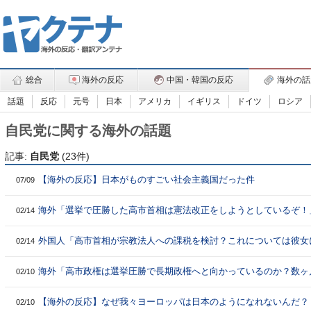
総合
海外の反応
中国・韓国の反応
海外の話
話題
反応
元号
日本
アメリカ
イギリス
ドイツ
ロシア
自民党に関する海外の話題
記事:
自民党
(23件)
【海外の反応】日本がものすごい社会主義国だった件
07/09
海外「選挙で圧勝した高市首相は憲法改正をしようとしているぞ！
02/14
←「つまり普通の国になるということか？」
外国人「高市首相が宗教法人への課税を検討？これについては彼女
02/14
賛成だ！」
海外「高市政権は選挙圧勝で長期政権へと向かっているのか？数ヶ
02/10
消えるとか言ってなかったか？」
【海外の反応】なぜ我々ヨーロッパは日本のようになれないんだ？
02/10