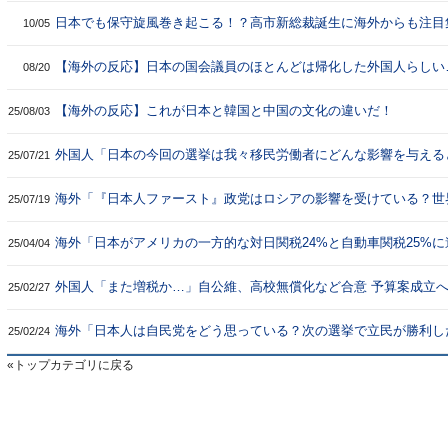
日本でも保守旋風巻き起こる！？高市新総裁誕生に海外からも注目
10/05
る…公明党は連立離脱を示唆[海外の反応]
【海外の反応】日本の国会議員のほとんどは帰化した外国人らしい
08/20
【海外の反応】これが日本と韓国と中国の文化の違いだ！
25/08/03
外国人「日本の今回の選挙は我々移民労働者にどんな影響を与える
25/07/21
う？」
海外「『日本人ファースト』政党はロシアの影響を受けている？世
25/07/19
で同じことが起きているようだ」
海外「日本がアメリカの一方的な対日関税24%と自動車関税25%に
25/04/04
の意。撤回するように求める」
外国人「また増税か…」自公維、高校無償化など合意 予算案成立
25/02/27
海外「日本人は自民党をどう思っている？次の選挙で立民が勝利し
25/02/24
どう思う？」
トップカテゴリに戻る