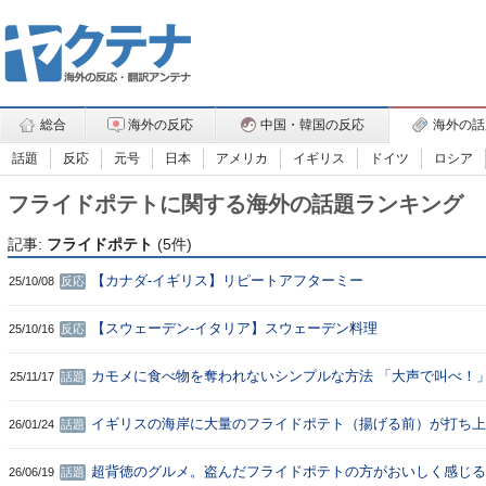
総合
海外の反応
中国・韓国の反応
海外の話
話題
反応
元号
日本
アメリカ
イギリス
ドイツ
ロシア
フライドポテトに関する海外の話題ランキング
記事:
フライドポテト
(5件)
【カナダ-イギリス】リピートアフターミー
25/10/08
反応
【スウェーデン-イタリア】スウェーデン料理
25/10/16
反応
カモメに食べ物を奪われないシンプルな方法 「大声で叫べ！
25/11/17
話題
イギリスの海岸に大量のフライドポテト（揚げる前）が打ち上
26/01/24
話題
る
超背徳のグルメ。盗んだフライドポテトの方がおいしく感じる
26/06/19
話題