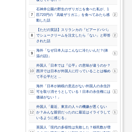
石神井公園の野生のザリガニを食べた私が、1
7
匹720円の「高級ザリガニ」を食べてみたら感
2
動した話
【ただの実話】スリランカの『ビアードパパ』
8
でシュークリームを注文したら「ない」と即答
2
された話
海外「なぜ日本人はこんなに冷たいんだ？(体
9
1
温の話)」
外国人「日本では『公平』の意味が違うのか？
10
西洋では日本が外国人に行っていることは極め
1
て不公平だと ...
海外「日本が納税の意志がない外国人の永住許
11
可を取り消そうとしている！日本の永住権には
1
価値がない！」
外国人「最近、東京の人々の機嫌が悪くない
12
か？みんな親切だったのに最近はイライラして
1
いるように感じる」
英国人「現代の多様性は失敗した？移民数が増