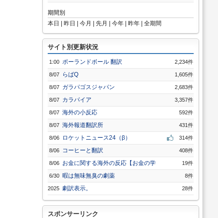
期間別
本日
|
昨日
|
今月
|
先月
|
今年
|
昨年
|
全期間
サイト別更新状況
ポーランドボール 翻訳
1:00
2,234件
らばQ
8/07
1,605件
ガラパゴスジャパン
8/07
2,683件
カラパイア
8/07
3,357件
海外の小反応
8/07
592件
海外報道翻訳所
8/07
431件
ロケットニュース24（β）
8/06
314件
コーヒーと翻訳
8/06
408件
お金に関する海外の反応【お金の学
8/06
19件
校】
暇は無味無臭の劇薬
6/30
8件
劇訳表示。
2025
28件
スポンサーリンク