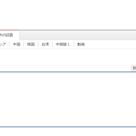
外の話題
シア
中国
韓国
台湾
中韓除く
動画