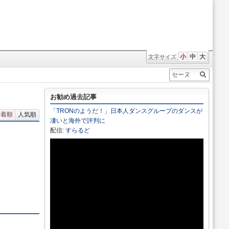
小
中
大
文字サイズ
お勧め過去記事
「TRONのようだ！」日本人ダンスグループのダンスが
新着順
人気順
凄いと海外で評判に
配信:
すらるど