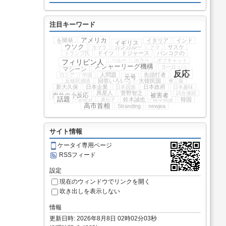
注目キーワード
アメリカ
を開発
イタリア
インド
イギリス
ウソク
カンガルー
サスケ
カマラ
クマ
ドイツ
ドジャース
バンコクの
トランプ氏
ペルー
ホラー
ボブキャット
フィリピン人
メジャーリーグ機構
ヨーロッパ
マシーン
反応
人問題
先頭打者
ロシア
中国
元号
回答いろいろ
大韓民国
反移民感情
奪三振
新大久保
日本企業
日本政府
日本国旗
日本趣味
異星人
菅野智之
試合連続
海外の小反応
被害者
話題
鈴木誠也
韓国
警察官
遺伝子
韓半島旗
高市首相
Stranding
newjea
サイト情報
ケータイ専用ページ
RSSフィード
設定
現在のウィンドウでリンクを開く
吹き出しを表示しない
情報
更新日時: 2026年8月8日 02時02分03秒