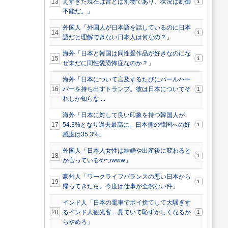
13
えすぎた現在は昔とは別物であり、状況は制御
1
不能だ。」
外国人「外国人が日本語を話しているのに日本
14
1
語だと理解できない日本人は何なの？」
海外「日本と韓国は同性愛作品が好きなのにな
15
1
ぜ未だに同性愛恐怖症なのか？」
海外「日本について言及するたびにパールハー
16
バーを持ち出すトランプ。彼は日本についてそ
1
れしか知らな ...
海外「日本に対して良い印象を持つ韓国人が
17
54.3%となり過去最高に。日本側の韓国への好
1
感度は35.3%」
外国人「日本人女性は結婚や出産後に変わると
18
1
か言っているやつwww」
豪州人「ワークライフバランスの悪い日本から
19
1
帰ってきたら、今度は仕事が全然ない件」
インド人「日本の電車でポイ捨てして大騒ぎす
20
るインド人観光客…見ていて恥ずかしくなるか
1
らやめろ」