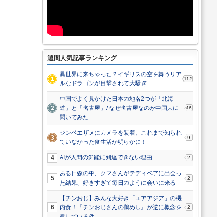
週間人気記事ランキング
異世界に来ちゃった？イギリスの空を舞うリア
1
112
ルなドラゴンが目撃されて大騒ぎ
中国でよく見かけた日本の地名2つが「北海
2
道」と「名古屋」/ なぜ名古屋なのか中国人に
46
聞いてみた
ジンベエザメにカメラを装着、これまで知られ
3
9
ていなかった食生活が明らかに！
AIが人間の知能に到達できない理由
4
2
ある日森の中、クマさんがテディベアに出会っ
5
2
た結果、好きすぎて毎日のように会いに来る
【チンおじ】みんな大好き「エアアジア」の機
6
内食！『チンおじさんの鶏めし』が逆に概念を
2
覆している件 ...