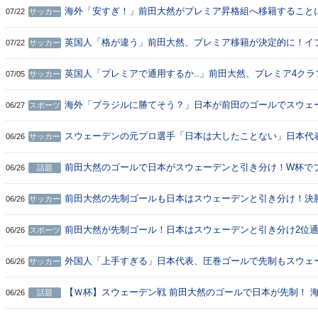
海外「安すぎ！」前田大然がプレミア昇格組へ移籍すること
07/22
サッカー
外大騒ぎ！（海外の反応）
英国人「格が違う」前田大然、プレミア移籍が決定的に！イ
07/22
サッカー
ウィッチと原則合意報道で現地サポが大興奮！【海外の反応
英国人「プレミアで通用するか..」前田大然、プレミア4クラ
07/05
サッカー
よる争奪戦に!?報道に現地サポの本音がこれ！【海外の反応
海外「ブラジルに勝てそう？」日本が前田のゴールでスウェ
06/27
スポーツ
ンと引き分け！W杯3大会連続決勝トーナメント進出！
スウェーデンの元プロ選手「日本は大したことない」日本代
06/26
サッカー
のドロー後に辛口評価！母国人から反論続出！【海外の反応
前田大然のゴールで日本がスウェーデンと引き分け！W杯で
06/26
話題
ジル戦実現！←「鈴木彩艶はビッグクラブへ行くぞ！」（海
反応）
前田大然の先制ゴールも日本はスウェーデンと引き分け！決
06/26
サッカー
ブラジルと対戦へ！（海外の反応）
前田大然が先制ゴール！日本はスウェーデンと引き分け2位
06/26
スポーツ
←「日本はブラジルを倒す！」「鈴木の肝っ玉」（海外の反
外国人「上手すぎる」日本代表、圧巻ゴールで先制もスウェ
06/26
サッカー
ンとドロー..2位で決勝T進出！ブラジルと対戦へ【海外の反
【Ｗ杯】スウェーデン戦 前田大然のゴールで日本が先制！ 
06/26
話題
反応