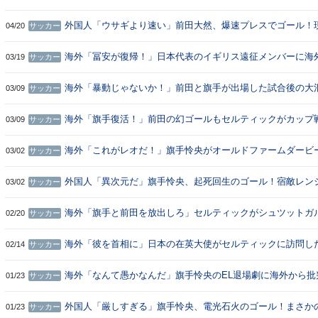
に海外大興奮！（海外の反応）
外国人「ウサギより速い」前田大然、爆速プレスでゴール！
04/20
サッカー
サポから称賛続出！【海外の反応】
海外「冨安が復帰！」日本代表のイギリス遠征メンバーに海
03/19
サッカー
興奮！（海外の反応）
海外「暴動じゃないか！」前田と旗手が出場した試合後の大
03/09
サッカー
に海外大騒ぎ！（海外の反応）
海外「旗手復活！」前田の幻ゴールもセルティックがカップ
03/09
サッカー
宿敵レンジャーズに勝利！（海外の反応）
海外「これがレオだ！」旗手怜央がオールドファームダービ
03/02
サッカー
起死回生の同点ゴール！（海外の反応）
外国人「異次元だ」旗手怜央、起死回生のゴール！宿敵レン
03/02
サッカー
ーズ相手に試合を変えたと現地サポが絶賛！【海外の反応】
海外「旗手と前田を放出しろ」セルティックがシュツットガ
02/20
サッカー
に惨敗！（海外の反応）
海外「彼を首相に」日本の在英大使がセルティックに訪問し
02/14
サッカー
果（海外の反応）
海外「なんて愚かなんだ」旗手怜央のEL退場劇に海外から批
01/23
サッカー
到！（海外の反応）
外国人「厳しすぎる」旗手怜央、電光石火のゴール！まさか
01/23
サッカー