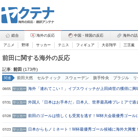
総合
海外の反応
中国・韓国の反応
海外の話
アニメ
野球
サッカー
テニス
フィギュア
大谷翔平
三笘薫
前田に関する海外の反応
記事:
前田
(173件)
前田大然
セルティック
スウェーデン
旗手怜央
ブラジル
リ
関連
海外「連れてこい！」イプスウィッチが上田綺世の獲得に興
08/05
サッカー
示して海外大騒ぎ！（海外の反応）
外国人「日本はお手本だ」日本人、世界最高峰プレミアで過
07/31
サッカー
多の8人に！アジアから羨望の眼差し！【海外の反応】
前田のゴールは惜しくも受賞を逃す！W杯大会最優秀ゴール
07/28
サッカー
外大興奮！（海外の反応）
日本からもノミネート！W杯最優秀ゴール候補に海外大興奮
07/23
サッカー
（海外の反応）