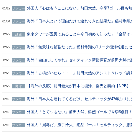
ッドで退場..判定に不満の声も！前田大然はアシスト！現地
称賛！【海外の反応】
外国人「心はもうここにない」前田大然、今季7ゴール目も
01/12
サッカー
ぶりに現地サポ騒然！売却論まで浮上..【海外の反応】
海外「日本人という理由だけで連れてきた結果だ」稲村隼翔
01/04
サッカー
ルティックからFC東京に期限付き移籍（海外の反応）
東京タワーが五男であることを今日初めて知った←「全部そ
12/27
話題
り」「エッフェル塔のコピペ」（海外の反応）
海外「無意味な補強だった」稲村隼翔のJリーグ復帰報道に
12/27
サッカー
ィックファン大騒ぎ（海外の反応）
海外「自由にしてやれ」セルティック新指揮官が前田大然の
12/25
サッカー
を熱望！（海外の反応）
海外「古橋がいたら・・・」前田大然のアシスト＆レッド誘
12/23
サッカー
セルティックが新体制初勝利！（海外の反応）
【海外の反応】前田健太が日本に復帰、楽天と契約【NPB】
12/22
野球
海外「日本人を連れてくるだけ」セルティックが47年ぶりに
12/18
サッカー
戦4連敗を喫して海外大騒ぎ！（海外の反応）
外国人「とてつもない」前田大然、鮮烈ゴールで今季6点目
12/18
サッカー
ティックは47年ぶりの4連敗！現地サポから新監督解任を求
が続出！【海外の反応】
外国人「屈辱だ」旗手怜央、絶品ゴール！セルティック、悪
12/15
サッカー
連敗でリーグ杯連覇を逃す失態！現地サポが激怒！【海外の