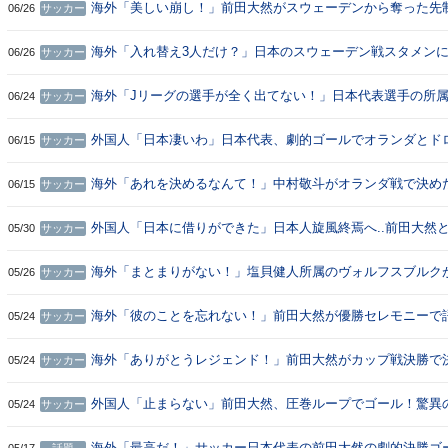
海外「美しい崩し！」前田大然がスウェーデンから奪った先
06/26
サッカー
ールに海外大興奮！（海外の反応）
海外「入れ替え3人だけ？」日本のスウェーデン戦スタメン
06/26
サッカー
びっくり仰天！（海外の反応）
海外「Jリーグの選手が全く出てない！」日本代表選手の所
06/24
サッカー
ブ一覧に海外大興奮！（海外の反応）
外国人「日本凄いわ」日本代表、劇的ゴールでオランダとド
06/15
サッカー
ー！W杯初戦は引き分け【海外の反応】
海外「あれを決めるなんて！」中村敬斗がオランダ戦で決め
06/15
サッカー
点スーパーゴールに海外大興奮！（海外の反応）
外国人「日本に借りができた」日本人旋風終焉へ..前田大然
05/30
サッカー
怜央、セルティック退団へ..現地サポから感謝と惜別の声殺
【海外の反応】
海外「まとまりがない！」塩貝健人所属のヴォルフスブルク
05/26
サッカー
に降格して海外大騒ぎ！（海外の反応）
海外「彼のことを忘れない！」前田大然が優勝セレモニーで
05/24
サッカー
た言葉に海外大興奮！（海外の反応）
海外「ありがとうレジェンド！」前田大然がカップ戦決勝で
05/24
サッカー
た芸術的ゴールに海外大興奮！（海外の反応）
外国人「止まらない」前田大然、圧巻ループでゴール！驚異
05/24
サッカー
連発！カップ戦優勝！今季2冠達成に貢献で現地サポが絶賛
外の反応】
海外「最高だ！」サッカー日本代表の前田大然の劇的決勝ゴ