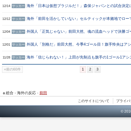
応】
海外「日本は仮想ブラジルだ！」森保ジャパンとの試合決定
12/14
サッカー
コットランド人が大興奮！（海外の反応）
海外「前田を活かしていない」セルティックが本拠地でロー
12/12
サッカー
完敗！（海外の反応）
外国人「正気じゃない」前田大然、魂の流血ヘッドで決勝ゴ
12/04
サッカー
ル！頭部を負傷もフル出場して現地サポが騒然！【海外の反
外国人「別格だ」前田大然、今季4ゴール目！旗手怜央はア
12/01
サッカー
ト！日本人が躍動してセルティックは4連勝！現地サポが絶
【海外の反応】
海外「信じられない！」上田が先制点も旗手の1ゴール1アシ
11/28
サッカー
でセルティックがフェイエに快勝！（海外の反応）
前の60件
1
2
3
総合
›
海外の反応
›
前田
このサイトについて
プライバ
© 20