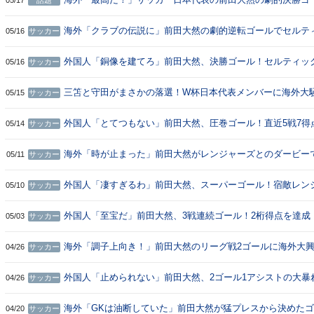
05/17
話題
でセルティックが逆転でリーグ5連覇達成！（海外の反応）
海外「クラブの伝説に」前田大然の劇的逆転ゴールでセルテ
05/16
サッカー
クが土壇場で逆転優勝！（海外の反応）
外国人「銅像を建てろ」前田大然、決勝ゴール！セルティッ
05/16
サッカー
転優勝の立役者に！5連覇達成！現地サポが絶賛！【海外の
三笘と守田がまさかの落選！W杯日本代表メンバーに海外大
05/15
サッカー
ぎ！（海外の反応）
外国人「とてつもない」前田大然、圧巻ゴール！直近5戦7得
05/14
サッカー
大暴れ！セルティックは劇的PK弾で逆転優勝に王手！【海外
応】
海外「時が止まった」前田大然がレンジャーズとのダービー
05/11
サッカー
撃的2ゴール！（海外の反応）
外国人「凄すぎるわ」前田大然、スーパーゴール！宿敵レン
05/10
サッカー
ーズ相手に圧巻2ゴールで勝利の立役者に！現地サポが絶賛
外の反応】
外国人「至宝だ」前田大然、3戦連続ゴール！2桁得点を達成
05/03
サッカー
近3試合で4G2Aの活躍も負傷か!?心配する現地サポ【海外の
応】
海外「調子上向き！」前田大然のリーグ戦2ゴールに海外大
04/26
サッカー
（海外の反応）
外国人「止められない」前田大然、2ゴール1アシストの大暴
04/26
サッカー
MOM選出！現地サポ絶賛！【海外の反応】
海外「GKは油断していた」前田大然が猛プレスから決めた
04/20
サッカー