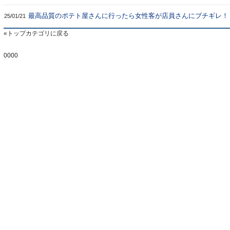
アにあった / カンバ通信：第384回
最高品質のポテト屋さんに行ったら女性客が店員さんにブチギレ！
25/01/21
か聞いてみたら… / カンバ通信：第383回
トップカテゴリに戻る
0000