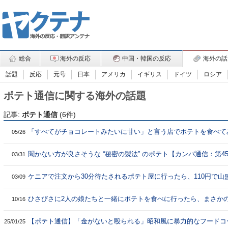
総合
海外の反応
中国・韓国の反応
海外の話
話題
反応
元号
日本
アメリカ
イギリス
ドイツ
ロシア
ポテト通信に関する海外の話題
記事:
ポテト通信
(6件)
「すべてがチョコレートみたいに甘い」と言う店でポテトを食べて
05/26
バ通信：第474回】
聞かない方が良さそうな “秘密の製法” のポテト【カンバ通信：第45
03/31
ケニアで注文から30分待たされるポテト屋に行ったら、110円で山
03/09
だった【カンバ通信：第448回】
ひさびさに2人の娘たちと一緒にポテトを食べに行ったら、まさか
10/16
店内に… / カンバ通信：第420回
【ポテト通信】「金がないと殴られる」昭和風に暴力的なフードコ
25/01/25