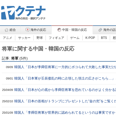
総合
海外の反応
中国・韓国の反応
海外の話
アニメ
サッカー
野球
フィギュア
ゲーム
K-POP
BTS
慰
将軍に関する中国・韓国の反応
記事:
将軍
(5件)
韓国人「日本が李舜臣将軍に一方的にボコられて大敗した事実だけ
09/09
なかった理由がこちら…（ﾌﾞﾙﾌﾞﾙ」＝韓国の反応
韓国人「日本軍が壬辰倭乱の時に占領した領土の広さがこちら…」
09/01
将軍は首都を捨てて逃げ出した…（ﾌﾞﾙﾌﾞﾙ」＝韓国の反応
韓国人「日本が心の底から李舜臣将軍を恐れているのがよく分かる
25/04/09
ら…」→「説得力が凄い…（ﾌﾞﾙﾌﾞﾙ」＝韓国の反応
韓国人「日本の首相がトランプにプレゼントした“金の兜”をご覧く
25/02/10
→「負けた」「これは羨ましいわ（笑）」「米国人はああいうのす
ったよ」「じゃあ我々は何をあげるんだろう？李舜臣将軍の兜？（
韓国人「李舜臣将軍が世界的に認められてるというのは事実ですか
25/01/09