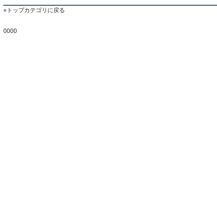
米首脳会談】
人より劣ってるような気がしますが…（ﾌﾞﾙﾌﾞﾙ」＝韓国の反応
トップカテゴリに戻る
0000