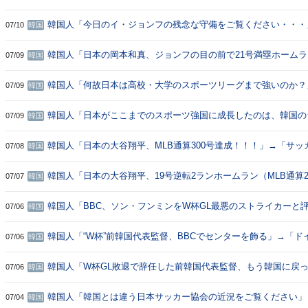
るのにホームランｗｗｗ」「オールスター出ても問題なさそうな
「走りたくなければホームランが正解だｗｗｗ」
韓国人「今日のイ・ジョンフの残念な守備をご覧ください・・・
07/10
韓国
に守備がひどすぎる」「打球判断がレジェンドだｗｗｗ」【MLB
韓国人「日本の岡本和真、ジョンフの目の前で21号満塁ホームラ
07/09
韓国
ン・・・」→「マジで野球は人種のせいにできない」「日本が羨
韓国人「何故日本は高校・大学のスポーツリーグまで強いのか？
07/09
韓国
性の違いに言葉を失う‥」
韓国人「日本がここまでのスポーツ強国に成長したのは、韓国の
07/09
韓国
パクったからなんですよね…（ﾌﾞﾙﾌﾞﾙ」＝韓国の反応
韓国人「日本の大谷翔平、MLB通算300号達成！！！」→「サッ
07/08
韓国
シ、野球は大谷 史上最高の選手を同時にライブで見ている我々
せ者だ」
韓国人「日本の大谷翔平、19号逆転2ランホームラン（MLB通算2
07/07
韓国
→「もう299号？」「なんだよ、投手が300本塁打ってｗｗｗ」「
韓国人「BBC、ソン・フンミンをW杯GL最悪のストライカーと
07/06
韓国
価・・・」→「お前らがなんと言おうがプレミア得点王だ」
韓国人「“W杯”前韓国代表監督、BBCでセンターを飾る」→「ド
07/06
韓国
ンダ、ウルグアイと肩を並べる韓国！」
韓国人「W杯GL敗退で辞任した前韓国代表監督、もう韓国に戻
07/06
韓国
模様・・・国会聴聞会も拒否か」→「こんなのがサッカーの英雄
て」「責任とは？」「こんな時は守備力が良いよ」
韓国人「韓国とは違う日本サッカー協会の近況をご覧ください」
07/04
韓国