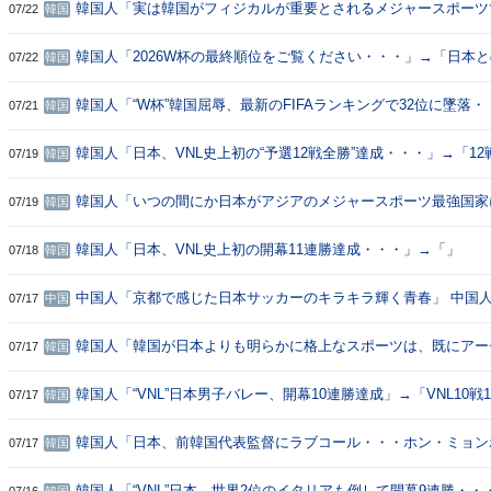
韓国人「実は韓国がフィジカルが重要とされるメジャースポーツ
07/22
韓国
全て負けてることが発覚…（ﾌﾞﾙﾌﾞﾙ」＝韓国の反応
韓国人「2026W杯の最終順位をご覧ください・・・」→「日本
07/22
韓国
のすごいなｗ」「史上最低順位ｗｗｗ」「とにかくホン・ミョン
ぎる」
韓国人「“W杯”韓国屈辱、最新のFIFAランキングで32位に墜落
07/21
韓国
17位に浮上しアジア首位をキープ」→「日本はすごいね・・・
も高いｗ32強も行けなかったんだが」「認めるべきことを認め
韓国人「日本、VNL史上初の“予選12戦全勝”達成・・・」→「1
07/19
韓国
民たちもここまで叩かなかったのではないか？」
バすぎるｗ」「もうスポーツでは日本に勝てないんだな」「すご
羨ましいよ（泣）」
韓国人「いつの間にか日本がアジアのメジャースポーツ最強国家
07/19
韓国
韓国を圧倒してるんだけど…（ﾌﾞﾙﾌﾞﾙ」＝韓国の反応
韓国人「日本、VNL史上初の開幕11連勝達成・・・」→「」
07/18
韓国
中国人「京都で感じた日本サッカーのキラキラ輝く青春」 中国
07/17
中国
かない夢が彼らの日常」「これがスポーツ強国の姿」
韓国人「韓国が日本よりも明らかに格上なスポーツは、既にアー
07/17
韓国
らいしか無いんじゃないか…（ﾌﾞﾙﾌﾞﾙ」＝韓国の反応
韓国人「“VNL”日本男子バレー、開幕10連勝達成」→「VNL10戦
07/17
韓国
ランキング4位ｗｗｗ」「全勝羨ましすぎるわ」
韓国人「日本、前韓国代表監督にラブコール・・・ホン・ミョン
07/17
韓国
救うべきとか言い始めてしまう・・・」→「日本がここまで擁護
臭うね」「それだけ日本が韓国サッカーを正しく把握できていな
韓国人「“VNL”日本、世界2位のイタリアも倒して開幕9連勝・・