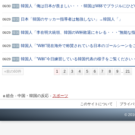
パースターはみんな野球をしているところだｗｗｗ」
韓国人「俺は日本が羨ましい・・・韓国はW杯でブラジルにひど
06/30
韓国
けたんだが」→「あの時ブラジルの方が強かったと言ってくれ・
のハトダンスは本当に屈辱的だｗｗｗ」
日本「韓国のサッカー指導者は勉強しない」→韓国人「」
06/29
韓国
韓国人「李在明大統領、韓国のW杯敗退にキレる・・・“無能な指
06/29
韓国
言し監督、サッカー協会を痛烈批判」→「大統領がわざわざサッ
で・・・」「一国の大統領が一人のサッカー監督をこうやって公
韓国人「“W杯”現在海外で称賛されている日本のゴールシーンを
06/29
韓国
のはちょっと・・・」
い」→「芸術だね」「なんで韓国はこれができないのか！！！」
ごすぎるわｗｗｗ」
韓国人「“W杯”今日練習している韓国代表の様子をご覧ください
06/29
韓国
→「初日はめっちゃ笑ってたのにｗ」「本当に地獄の時間のよう
前の60件
1
2
3
4
5
6
7
8
9
21
総合
›
中国・韓国の反応
›
スポーツ
このサイトについて
プライバ
© 20