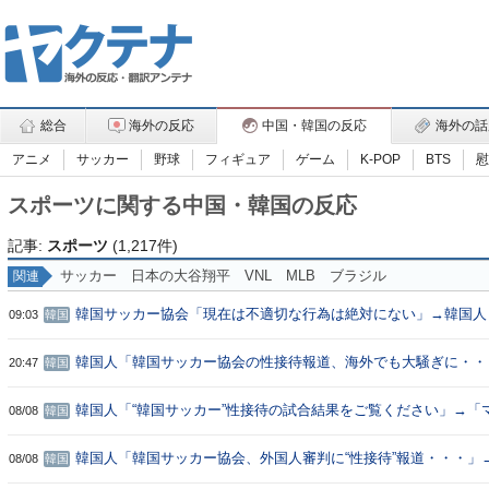
総合
海外の反応
中国・韓国の反応
海外の話
アニメ
サッカー
野球
フィギュア
ゲーム
K-POP
BTS
慰
スポーツに関する中国・韓国の反応
記事:
スポーツ
(1,217件)
サッカー
日本の大谷翔平
VNL
MLB
ブラジル
関連
韓国サッカー協会「現在は不適切な行為は絶対にない」→韓国人
09:03
韓国
なのは2002年なのにそこは言及しないんだなｗｗｗ」「責任逃
ひどい・・・」
韓国人「韓国サッカー協会の性接待報道、海外でも大騒ぎに・・・
20:47
韓国
W杯4強の記録取り消しの声も」→「マジで国の恥だ」「2002年
値がある」「国民や国が築いた国格をサッカー選手が足で蹴り飛
韓国人「“韓国サッカー”性接待の試合結果をご覧ください」→「
08/08
韓国
効果は間違いないねｗ」「これが本当のベッドサッカーだ」
韓国人「韓国サッカー協会、外国人審判に“性接待”報道・・・」→
08/08
韓国
の審判買収が事実だったのか？」「日本人が言ってたこと正しか