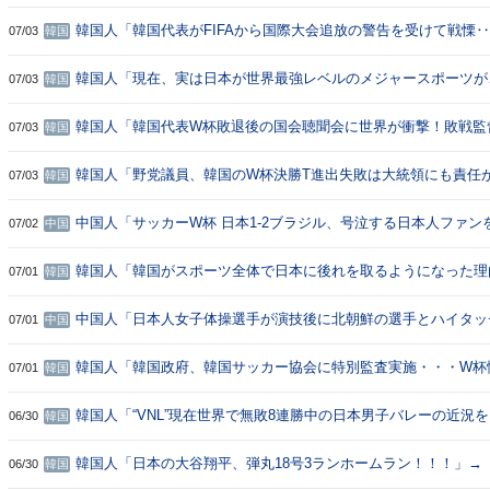
韓国サッカー協会と差が大きすぎるわ」
韓国人「韓国代表がFIFAから国際大会追放の警告を受けて戦慄
07/03
韓国
摘する韓国サッカーの終焉とは？」
韓国人「現在、実は日本が世界最強レベルのメジャースポーツが
07/03
韓国
→「フィジカルが弱点なのに…？（ﾌﾞﾙﾌﾞﾙ」＝韓国の反応
韓国人「韓国代表W杯敗退後の国会聴聞会に世界が衝撃！敗戦監
07/03
韓国
判に日本タレントが苦言」→「これが韓国のスポーツ文化‥」
韓国人「野党議員、韓国のW杯決勝T進出失敗は大統領にも責任
07/03
韓国
張してしまう・・・」→「なんでも他人のせいだね・・・」「た
ラついているのにマジでふざけたこと言うな」
中国人「サッカーW杯 日本1-2ブラジル、号泣する日本人ファン
07/02
中国
人ファンが慰める」 中国人「これがスポーツの意義」「中国代
韓国人「韓国がスポーツ全体で日本に後れを取るようになった理
07/01
韓国
ら…」→「本当にその通りだ…（ﾌﾞﾙﾌﾞﾙ」＝韓国の反応
中国人「日本人女子体操選手が演技後に北朝鮮の選手とハイタッ
07/01
中国
したら・・」 中国人「規定があるのでは？」「気概があってよ
韓国人「韓国政府、韓国サッカー協会に特別監査実施・・・W杯
07/01
韓国
け」→「FIFAは空気を読んで干渉してくるなよ」「サッカーだ
はなく腐敗しているところが大半だ」「アーチェリー以外はすべ
韓国人「“VNL”現在世界で無敗8連勝中の日本男子バレーの近況
06/30
韓国
なければならない・・・」
さい・・・」→「本当に運動がめちゃくちゃ上手い民族だね」「
本当に差が開いているんだな」「やはり生活スポーツの国」
韓国人「日本の大谷翔平、弾丸18号3ランホームラン！！！」→
06/30
韓国
カーが手に入れられなかった本当の才能」「日本サッカーに最も