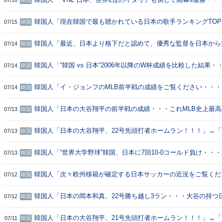
07/16
韓国
る」
勝ラウンド進出」→「マジで強すぎる」「日本がイタリアを倒し
て？」「バレーボールファンとして日本がめっちゃ羨ましいよ」
韓国人「現在韓国で最も聴かれている日本の歌手ランキングTOP
07/15
韓国
ください」→「ミセスが思ったより低い」「日本国内とかなり違
ね」
韓国人「最近、日本より格下だと認めて、優秀な監督を日本から
07/14
韓国
いるスポーツがこちら…（ﾌﾞﾙﾌﾞﾙ」＝韓国の反応
韓国人「“韓国 vs 日本”2006年以降のW杯成績を比較した結果・
07/14
韓国
→「はいはい、4強」「日本の方が強いから」「韓国は根本から
この流れが続けば一生勝てないよ」
韓国人「イ・ジョンフのMLB前半戦の成績をご覧ください・・
07/14
韓国
ちゃくちゃ落ちたね・・・」「そもそもKBOレベルである」「
成績に戻りそうだ」
韓国人「日本の大谷翔平の前半戦の成績・・・これMLB史上最
07/13
韓国
ゃないか？」→「投打でヤバすぎる（ﾌﾞﾙﾌﾞﾙ）」「もう比較で
はない」「GOAT」
韓国人「日本の大谷翔平、22号先頭打者ホームラン！！！」→
07/13
韓国
見ろ、狂ってる」「投手がチーム内で最多本塁打」「こうなると
ーになんで出てこないのかと言う人が増えるんじゃないかｗｗｗ
韓国人「“世界大学野球”韓国、日本に7回10-0コールド負け・・
07/13
韓国
→「泣」「打撃はまだ負けてないと思ってたのに差がかなりある
韓国人「次々欧州移籍が確定する日本サッカーの近況をご覧くだ
07/12
韓国
い・・・」→「韓国とは次元が違うね」「本当に羨ましい（泣）
の差がますます大きくなるよ・・・」
韓国人「日本の岡本和真、22号勝ち越し3ラン・・・大谷の持つ
07/12
韓国
キー最多本塁打記録に並ぶ」→「こいつは本物だ」「いつのまに22
ﾌﾞﾙ）」「やはり巨人の誇りだ」
韓国人「日本の大谷翔平、21号先頭打者ホームラン！！！」→
07/11
韓国