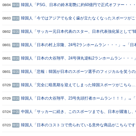
ね・・・」「もうサッカー代表、サッカー協会解散しよう」
韓国人「PSG、日本の鈴木彩艶に約60億円で正式オファー・・
08/04
韓国
いつがそれほどなのか（ﾌﾞﾙﾌﾞﾙ）」「レギュラーとして出れる
いけど、それでもやっぱり羨ましいね」
韓国人「今ではアジアでも全く歯が立たなくなったスポーツがこ
08/03
韓国
→「また日本にボロ負け…（ﾌﾞﾙﾌﾞﾙ」＝韓国の反応
韓国人「サッカー元日本代表のスター、日本代表強化策として“
08/02
韓国
戦”の復活を提案・・・」→「これはマジで良いと思う」「今す
ガチでボコられるだろうね 10年後にやらないか？」「やめてく
韓国人「日本の村上宗隆、24号2ランホームラン・・・」→「日
08/01
韓国
も負けても後味が悪い」
めっちゃすごいね（ﾌﾞﾙﾌﾞﾙ）」「こいつは日本のイ・スンヨプ
韓国人「日本の大谷翔平、24号弾丸逆転2ランホームラン・・・
08/01
韓国
でスイングがヤバすぎる」「大谷はマジで神だ」
韓国人「悲報：韓国が日本のスポーツ選手のフィジカルを笑うの
08/01
韓国
かない理由がこちら…（ﾌﾞﾙﾌﾞﾙ」＝韓国の反応
韓国人「完全に暗黒期を迎えてしまった韓国スポーツがこちら…
07/29
韓国
の背中が見えなくなった…（ﾌﾞﾙﾌﾞﾙ」＝韓国の反応
韓国人「日本の大谷翔平、23号先頭打者ホームラン！！！」→「
07/29
韓国
中国人「サッカーに続き、このスポーツまでも、日本が躍進し、
07/24
中国
は・・・」 中国人「人気のあるスポーツはすべてダメ」「社会
韓国人「日本のコストコで売られている意外な商品がこちらです
07/23
韓国
んな物誰が買うんだ？」