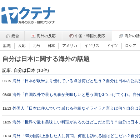
総合
海外の反応
中国・韓国の反応
海外の話
話題
反応
元号
日本
アメリカ
イギリス
ドイツ
ロシア
自分は日本に関する海外の話題
記事:
自分は日本
(10件)
海外「日本が欧米より優れている点は何だと思う？自分は日本の公共
06/15
関やコンビニ、サービス業が素晴らしいと思った」
海外「自国以外で最も食事が美味しいと思う国を3つ上げてくれ。自
05/08
本、オーマン、グアテマラだ」
外国人「日本に住んでいて感じる些細なイライラと言えば何？自分は
12/13
キーボードの切替だ」
海外「世界で最も美味しい料理があるのはどこだと思う？自分は日本
11/25
リア、フランスだと思う！」
海外「30カ国以上旅した人に質問。何度も訪れる国はどこだい？自分
11/14